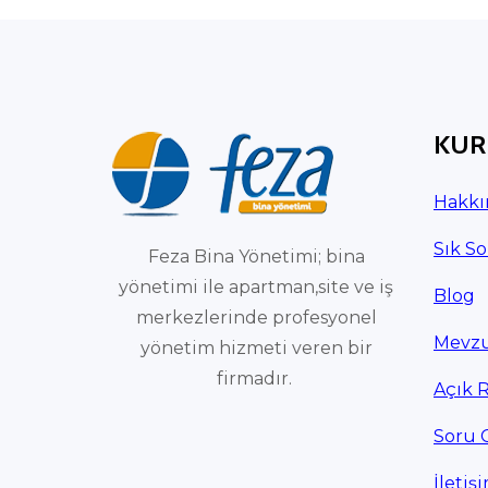
KUR
Hakkı
Sık So
Feza Bina Yönetimi; bina
yönetimi ile apartman,site ve iş
Blog
merkezlerinde profesyonel
Mevzu
yönetim hizmeti veren bir
firmadır.
Açık 
Soru 
İletiş