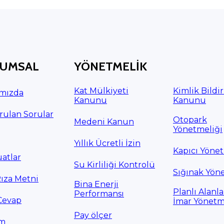
UMSAL
YÖNETMELİK
Kat Mülkiyeti
Kimlik Bildi
mızda
Kanunu
Kanunu
rulan Sorular
Otopark
Medeni Kanun
Yönetmeliği
Yıllık Ücretli İzin
Kapıcı Yönet
atlar
Su Kirliliği Kontrolü
Sığınak Yön
Rıza Metni
Bina Enerji
Planlı Alanla
Performansı
Cevap
İmar Yönetm
Pay ölçer
im