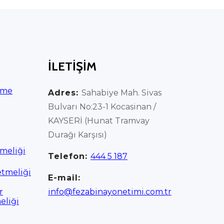
İLETİŞİM
rme
Adres:
Sahabiye Mah. Sivas
Bulvarı No:23-1 Kocasinan /
KAYSERİ (Hunat Tramvay
Durağı Karşısı)
meliği
Telefon:
444 5 187
etmeliği
E-mail:
r
info@fezabinayonetimi.com.tr
eliği