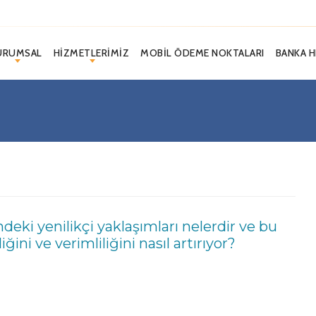
URUMSAL
HIZMETLERIMIZ
MOBIL ÖDEME NOKTALARI
BANKA H
eki yenilikçi yaklaşımları nelerdir ve bu
ğini ve verimliliğini nasıl artırıyor?