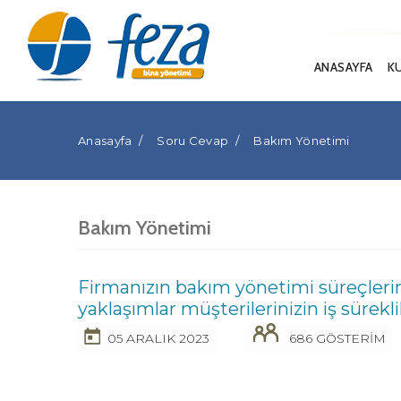
ANASAYFA
K
Anasayfa
Soru Cevap
Bakım Yönetimi
Bakım Yönetimi
Firmanızın bakım yönetimi süreçlerind
yaklaşımlar müşterilerinizin iş süreklili
05 ARALIK 2023
686 GÖSTERİM