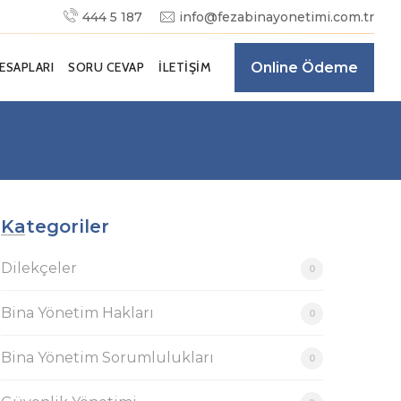
444 5 187
info@fezabinayonetimi.com.tr
ESAPLARI
SORU CEVAP
İLETIŞIM
Online Ödeme
Kategoriler
Dilekçeler
0
Bina Yönetim Hakları
0
Bina Yönetim Sorumlulukları
0