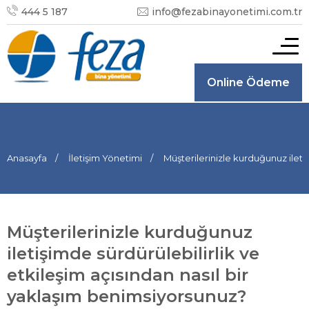
444 5 187
info@fezabinayonetimi.com.tr
Online Ödeme
Anasayfa
İletişim Yönetimi
Müşterilerinizle kurduğunuz ileti
Müşterilerinizle kurduğunuz
iletişimde sürdürülebilirlik ve
etkileşim açısından nasıl bir
yaklaşım benimsiyorsunuz?